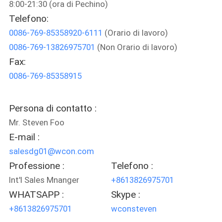
8:00-21:30 (ora di Pechino)
CONTROLLO
Telefono:
DI
0086-769-85358920-6111
(Orario di lavoro)
QUALITÀ
0086-769-13826975701
(Non Orario di lavoro)
Fax:
CONTATTICI
0086-769-85358915
RICHIEDA
Persona di contatto :
UNA
Mr. Steven Foo
CITAZIONE
E-mail :
salesdg01@wcon.com
Professione :
Telefono :
MAPPA
Int'l Sales Mnanger
+8613826975701
DEL
WHATSAPP :
Skype :
SITO
+8613826975701
wconsteven