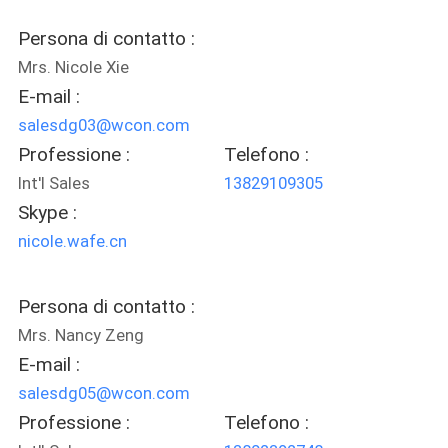
PRIVACY
Persona di contatto :
POLICY
Mrs. Nicole Xie
E-mail :
salesdg03@wcon.com
Professione :
Telefono :
Int'l Sales
13829109305
Skype :
nicole.wafe.cn
Persona di contatto :
Mrs. Nancy Zeng
E-mail :
salesdg05@wcon.com
Professione :
Telefono :