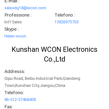
E-mail :
salesdg18@wcon.com
Professione :
Telefono :
Int'l Sales
13826975703
Skype :
Helen-wcon
Kunshan WCON Electronics
Co.,Ltd
Addresss:
Qipu Road, Beibu Industrial Park,Qiandeng
Town,Kunshan City,Jiangsu,China
Telefono:
86-512-57468408
Fax: