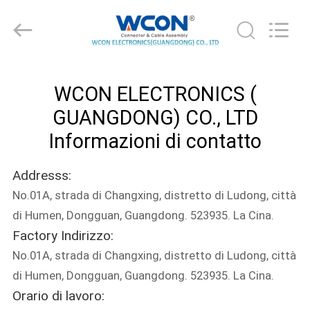
ELECTRONICS
(
GUANGDONG)
CO.,
LTD.
All
Rights
CASA
Reserved.
WCON ELECTRONICS (
PRODOTTI
GUANGDONG) CO., LTD
Informazioni di contatto
CIRCA
Addresss:
NOI
No.01A, strada di Changxing, distretto di Ludong, città
di Humen, Dongguan, Guangdong. 523935. La Cina.
GIRO
Factory Indirizzo:
DELLA
No.01A, strada di Changxing, distretto di Ludong, città
FABBRICA
di Humen, Dongguan, Guangdong. 523935. La Cina.
Orario di lavoro: