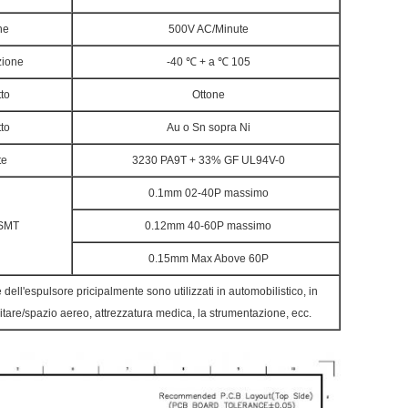
ne
500V AC/Minute
zione
-40 ℃ + a ℃ 105
tto
Ottone
to
Au o Sn sopra Ni
te
3230 PA9T + 33% GF UL94V-0
0.1mm 02-40P massimo
 SMT
0.12mm 40-60P massimo
0.15mm Max Above 60P
e dell'espulsore pricipalmente sono utilizzati in automobilistico, in
militare/spazio aereo, attrezzatura medica, la strumentazione, ecc.