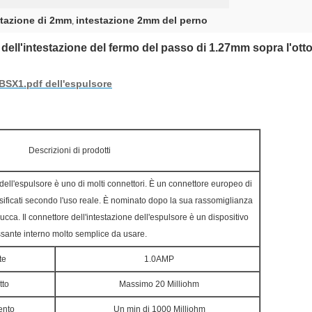
stazione di 2mm
intestazione 2mm del perno
,
 dell'intestazione del fermo del passo di 1.27mm sopra l'ott
BSX1.pdf dell'espulsore
Descrizioni di prodotti
 dell'espulsore è uno di molti connettori. È un connettore europeo di
assificati secondo l'uso reale. È nominato dopo la sua rassomiglianza
cca. Il connettore dell'intestazione dell'espulsore è un dispositivo
ssante interno molto semplice da usare.
te
1.0AMP
tto
Massimo 20 Milliohm
ento
Un min di 1000 Milliohm