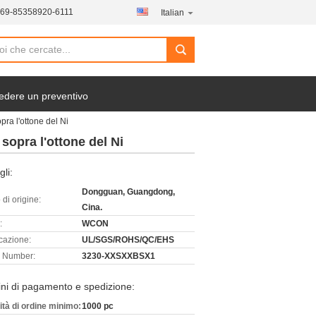
769-85358920-6111
Italian
edere un preventivo
pra l'ottone del Ni
sopra l'ottone del Ni
gli:
Dongguan, Guangdong,
di origine:
Cina.
:
WCON
icazione:
UL/SGS/ROHS/QC/EHS
 Number:
3230-XXSXXBSX1
ni di pagamento e spedizione:
ità di ordine minimo:
1000 pc