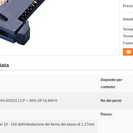
Prezz
Imball
Tempi
Termi
Capac
Conta
iata
Deposito per
contatto:
94V-0/3231 LCP + 30% GF UL94V-0
No dei perni:
Passo:
ri 10 - 100 dell'intestazione del fermo del passo di 1.27mm