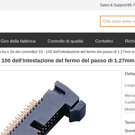
Sales & Support:
86-
Giro della fabbrica
Controllo di qualità
Contattici
Richi
i Au o Sn dei connettori 10 - 100 dell'intestazione del fermo del passo di 1.27mm so
- 100 dell'intestazione del fermo del passo di 1.27mm 
Detta
Luogo 
Marca
Certif
Model
Termi
Quant