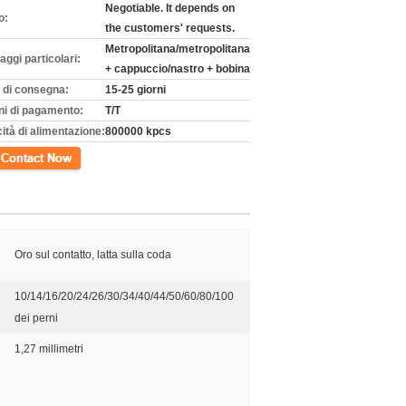
Negotiable. It depends on
o:
the customers' requests.
Metropolitana/metropolitana
aggi particolari:
+ cappuccio/nastro + bobina
 di consegna:
15-25 giorni
ni di pagamento:
T/T
ità di alimentazione:
800000 kpcs
tto
Oro sul contatto, latta sulla coda
10/14/16/20/24/26/30/34/40/44/50/60/80/100
dei perni
1,27 millimetri