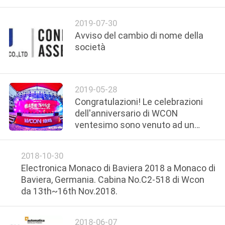
CONTROLLO
DI
2019-07-30
Avviso del cambio di nome della
QUALITÀ
società
CONTATTICI
2019-05-28
Congratulazioni! Le celebrazioni
RICHIEDA
dell'anniversario di WCON
UNA
ventesimo sono venuto ad un
riuscito Conclusion~
CITAZIONE
2018-10-30
Electronica Monaco di Baviera 2018 a Monaco di
MAPPA
Baviera, Germania. Cabina No.C2-518 di Wcon
DEL
da 13th~16th Nov.2018.
SITO
2018-06-07