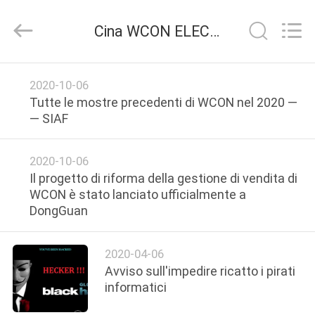
ELECTRONICS
(
GUANGDONG)
Cina WCON ELECTRONICS ( GUANGDONG) CO., LTD azienda news
CO.,
LTD.
All
Rights
CASA
Reserved.
2020-10-06
Tutte le mostre precedenti di WCON nel 2020 —
PRODOTTI
— SIAF
CIRCA
2020-10-06
Il progetto di riforma della gestione di vendita di
NOI
WCON è stato lanciato ufficialmente a
DongGuan
GIRO
DELLA
2020-04-06
Avviso sull'impedire ricatto i pirati
FABBRICA
informatici