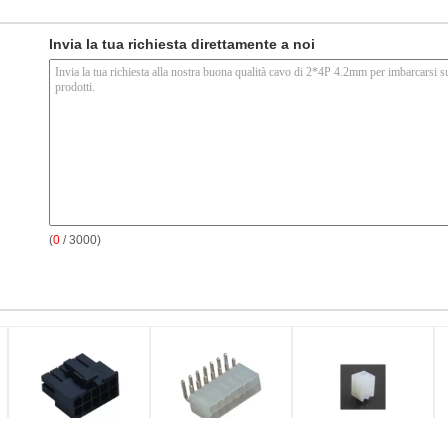
Invia la tua richiesta direttamente a noi
(
0
/ 3000)
passo di 4.2mm che
Cavo ad angolo retto
Cavo diritto per
c