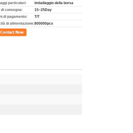
aggi particolari:
imballaggio della borsa
 di consegna:
15~25Day
ni di pagamento:
T/T
ità di alimentazione:
800000pcs
tto