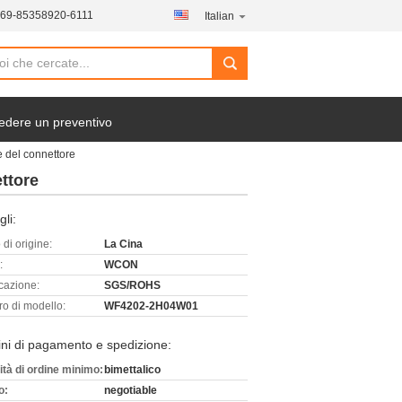
769-85358920-6111
Italian
edere un preventivo
 del connettore
ttore
gli:
di origine:
La Cina
:
WCON
icazione:
SGS/ROHS
o di modello:
WF4202-2H04W01
ni di pagamento e spedizione:
ità di ordine minimo:
bimettalico
o:
negotiable