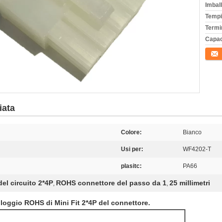
Imball
Tempi
Termi
Capac
Conta
iata
Colore:
Bianco
Usi per:
WF4202-T
plasitc:
PA66
el circuito 2*4P
ROHS connettore del passo da 1
25 millimetri
,
,
lloggio ROHS di Mini Fit 2*4P del connettore.