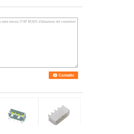
avo del connettore del
Diritto cavo di 5.08mm