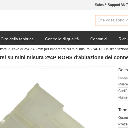
Sales & Support:
86-
Giro della fabbrica
Controllo di qualità
Contattici
Richi
ttore
cavo di 2*4P 4.2mm per imbarcarsi su mini misura 2*4P ROHS d'abitazione
rsi su mini misura 2*4P ROHS d'abitazione del conne
Detta
Luogo 
Marca
Certif
Numer
Termi
Quant
Prezz