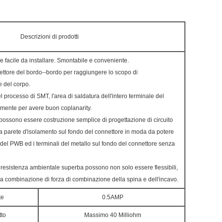
Descrizioni di prodotti
 e facile da installare. Smontabile e conveniente.
nettore del bordo--bordo per raggiungere lo scopo di
e del corpo.
el processo di SMT, l'area di saldatura dell'intero terminale del
samente per avere buon coplanarity.
 possono essere costruzione semplice di progettazione di circuito
a parete d'isolamento sul fondo del connettore in moda da potere
 del PWB ed i terminali del metallo sul fondo del connettore senza
la resistenza ambientale superba possono non solo essere flessibili,
 combinazione di forza di combinazione della spina e dell'incavo.
te
0.5AMP
tto
Massimo 40 Milliohm