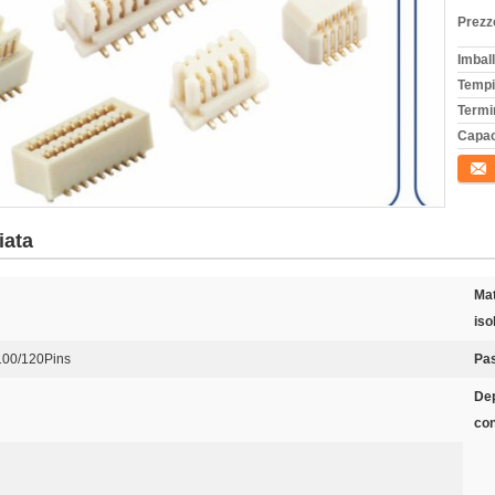
Prezz
Imball
Tempi
Termi
Capac
Conta
iata
Mat
iso
100/120Pins
Pa
Dep
con