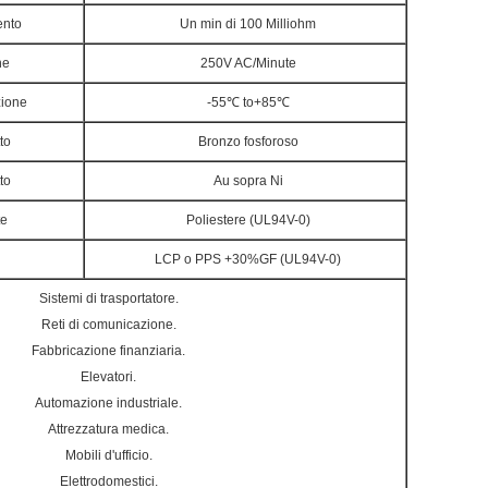
ento
Un min di 100 Milliohm
ne
250V AC/Minute
zione
-55℃ to+85℃
to
Bronzo fosforoso
to
Au sopra Ni
te
Poliestere (UL94V-0)
LCP o PPS +30%GF (UL94V-0)
Sistemi di trasportatore.
Reti di comunicazione.
Fabbricazione finanziaria.
Elevatori.
Automazione industriale.
Attrezzatura medica.
Mobili d'ufficio.
Elettrodomestici.