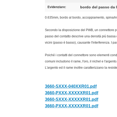
bordo del passo da 
Evidenziare:
0.635mm, bordo al bordo, accoppiamento, spina/inc
Secondo la disposizione del PWB, un connettore può c
passo del contatto descrive una densità più bassa 
vicini (passo è basso), causante l'interferenza. I pa
Poiché i contatti del connettore sono elementi condu
comuni includono il rame, l'oro, il nichel e l'argent
L'argento ed il rame inoltre caratterizzano la resist
3660-SXXX-040XXR01.pdf
3660-PXXX-XXXXXR01.pdf
3660-SXXX-XXXXXR01.pdf
3660-PXXX-XXXXXR01.pdf