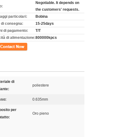
Negotiable. It depends on
o:
the customers' requests.
aggi particolari:
Bobina
 di consegna:
15-25days
ni di pagamento:
T/T
ità di alimentazione:
800000kpcs
tto
eriale di
poliestere
lante:
sso:
0.635mm
osito per
Oro pieno
tatto: