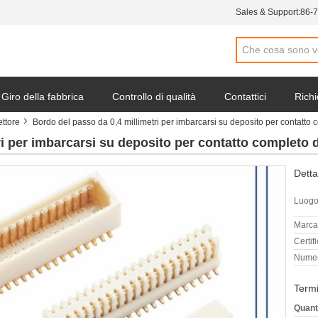
Sales & Support:
86-
Giro della fabbrica
Controllo di qualità
Contattici
Richi
ttore
Bordo del passo da 0,4 millimetri per imbarcarsi su deposito per contatto 
i per imbarcarsi su deposito per contatto completo d
Detta
Luogo 
Marca
Certif
Numer
Termi
Quant