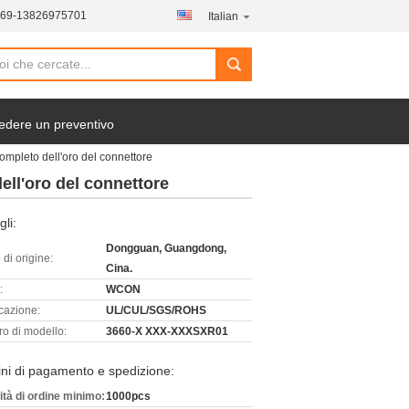
769-13826975701
Italian
edere un preventivo
completo dell'oro del connettore
ell'oro del connettore
gli:
Dongguan, Guangdong,
di origine:
Cina.
:
WCON
icazione:
UL/CUL/SGS/ROHS
o di modello:
3660-X XXX-XXXSXR01
ni di pagamento e spedizione:
ità di ordine minimo:
1000pcs