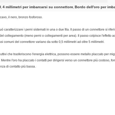
0
4 millimetri per imbarcarsi su connettore
Bordo dell'oro per imb
,
,
avo, il nero, bronzo fosforoso.
aratterizzare i perni sistemati in una o due fila. Il passo di un connettore si riferi
del collegamento (meno perni o collegamenti per area). Il passo colpisce l'effetto
ssi comuni del connettore variano da sotto 0,5 millimetri ad oltre 5 millimetri.
ttivi che trasferiscono l'energia elettrica, possono essere metallo placcato per migli
o. Mentre l'oro ha placcato i contatti per dirigersi verso un connettore più costoso, fo
enza di contatto più bassa.