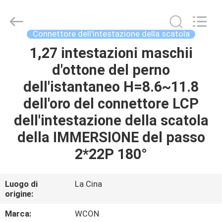
ELECTRONICS
(
GUANGDONG)
CO.,
LTD.
Connettore dell'intestazione della scatola
All
Rights
1,27 intestazioni maschii
CASA
Reserved.
d'ottone del perno
PRODOTTI
dell'istantaneo H=8.6~11.8
dell'oro del connettore LCP
CIRCA
dell'intestazione della scatola
NOI
della IMMERSIONE del passo
2*22P 180°
GIRO
DELLA
Luogo di
La Cina
origine:
FABBRICA
Marca:
WCON