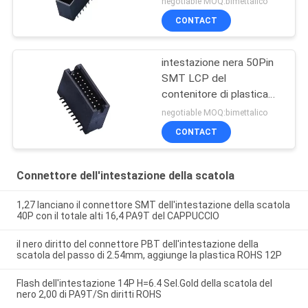
negotiable MOQ:bimettalico
tetrastico PA9T
CONTACT
dell'intestazione
intestazione nera 50Pin
SMT LCP del
contenitore di plastica
1,27 con il materiale ad
negotiable MOQ:bimettalico
alta temperatura ROHS di
CONTACT
Diff.Post
Connettore dell'intestazione della scatola
1,27 lanciano il connettore SMT dell'intestazione della scatola
40P con il totale alti 16,4 PA9T del CAPPUCCIO
il nero diritto del connettore PBT dell'intestazione della
scatola del passo di 2.54mm, aggiunge la plastica ROHS 12P
Flash dell'intestazione 14P H=6.4 Sel.Gold della scatola del
nero 2,00 di PA9T/Sn diritti ROHS