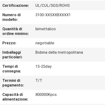
CONTROLLO
Certificazione:
UL/CUL/SGS/ROHS
DI
Numero di
3100-XXSXXBXXXX1
QUALITÀ
modello:
Quantità di
bimettalico
CONTATTICI
ordine minimo:
Prezzo:
negotiable
RICHIEDA
Imballaggi
Bobina della metropolitana
UNA
particolari:
CITAZIONE
Tempi di
15-25day
consegna:
MAPPA
Termini di
T/T
pagamento:
DEL
Capacità di
800000Kpcs
SITO
alimentazione: