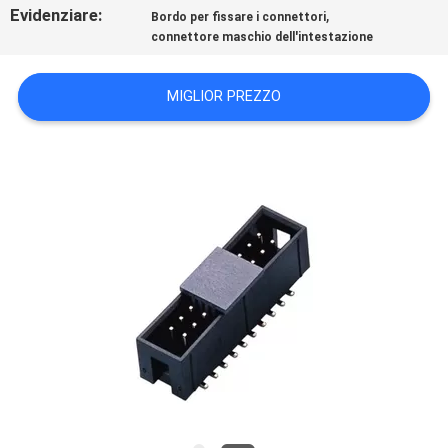
Evidenziare:
,
Bordo per fissare i connettori
PRIVACY
connettore maschio dell'intestazione
POLICY
MIGLIOR PREZZO