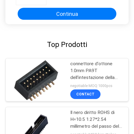
connettore LCP dell'intestazione
della scatola della IMMERSIONE
del passo 2*22P 180°
Continua
Top Prodotti
connettore d'ottone
1.0mm PA9T
dell'intestazione della
scatola di SMT
negotiable MOQ:1000pcs
dell'istantaneo dell'oro di
CONTACT
Pin 2* 8
Il nero diritto ROHS di
H=10.5 1.27*2.54
millimetro del passo della
scatola del connettore