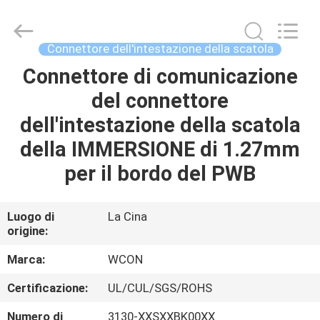
ELECTRONICS
(
GUANGDONG)
CO.,
LTD.
Connettore dell'intestazione della scatola
All
Rights
Connettore di comunicazione
CASA
Reserved.
del connettore
PRODOTTI
dell'intestazione della scatola
della IMMERSIONE di 1.27mm
CIRCA
per il bordo del PWB
NOI
Luogo di
La Cina
origine:
GIRO
DELLA
Marca:
WCON
FABBRICA
Certificazione:
UL/CUL/SGS/ROHS
Numero di
3130-XXSXXBK00XX