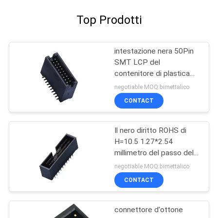
Top Prodotti
intestazione nera 50Pin
SMT LCP del
contenitore di plastica
1,27 con il materiale ad
negotiable MOQ:bimettalico
alta temperatura ROHS di
CONTACT
Diff.Post
Il nero diritto ROHS di
H=10.5 1.27*2.54
millimetro del passo della
scatola del connettore
negotiable MOQ:bimettalico
tetrastico PA9T
CONTACT
dell'intestazione
connettore d'ottone