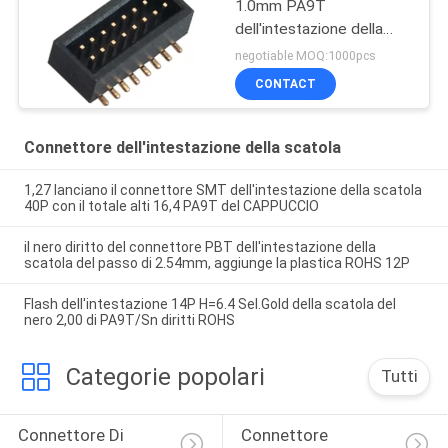
1.0mm PA9T
dell'intestazione della
scatola di SMT
negotiable MOQ:1000pcs
dell'istantaneo dell'oro di
CONTACT
Pin 2* 8
Connettore dell'intestazione della scatola
1,27 lanciano il connettore SMT dell'intestazione della scatola
40P con il totale alti 16,4 PA9T del CAPPUCCIO
il nero diritto del connettore PBT dell'intestazione della
scatola del passo di 2.54mm, aggiunge la plastica ROHS 12P
Flash dell'intestazione 14P H=6.4 Sel.Gold della scatola del
nero 2,00 di PA9T/Sn diritti ROHS
Categorie popolari
Tutti
Connettore Di 
Connettore 