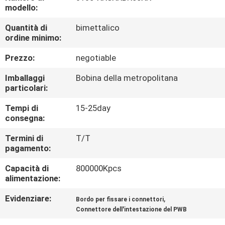
CONTROLLO
modello:
DI
Quantità di
bimettalico
ordine minimo:
QUALITÀ
Prezzo:
negotiable
CONTATTICI
Imballaggi
Bobina della metropolitana
particolari:
RICHIEDA
Tempi di
15-25day
consegna:
UNA
CITAZIONE
Termini di
T/T
pagamento:
Capacità di
800000Kpcs
MAPPA
alimentazione:
DEL
Evidenziare:
,
Bordo per fissare i connettori
SITO
Connettore dell'intestazione del PWB