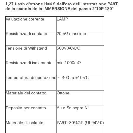
1,27 flash d'ottone H=4.9 dell'oro dell'intestazione PA9T
della scatola della IMMERSIONE del passo 2*10P 180°
Valutazione corrente
1AMP
Resistenza di contatto
20mΩ massimo
Tensione di Withstand
500V AC/DC
Resistenza di isolamento
min 1000mΩ
Temperatura di operazione
﹣ 40℃ a +105℃
Materiale del contatto
Ottone
Deposito per contatto
Au o Sn sopra Ni
Materiale di isolante
PA9T+30%GF (UL94V-0)