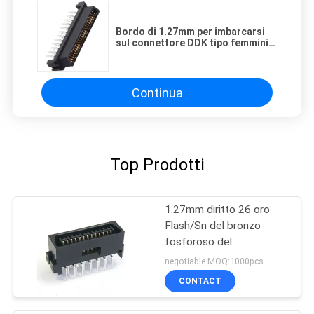
Bordo di 1.27mm per imbarcarsi
sul connettore DDK tipo femminile
di scsi di 40 perni del connettore
Continua
Top Prodotti
1.27mm diritto 26 oro
Flash/Sn del bronzo
fosforoso del
connettore PBT 30%GF
negotiable MOQ:1000pcs
UL94V-0 di Scsi di Pin
CONTACT