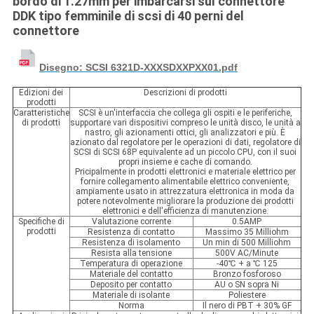
bordo di 1.27mm per imbarcarsi sul connettore
DDK tipo femminile di scsi di 40 perni del
connettore
Disegno: SCSI 6321D-XXXSDXXPXX01.pdf
Edizioni dei
Descrizioni di prodotti
prodotti
Caratteristiche
SCSI è un'interfaccia che collega gli ospiti e le periferiche,
di prodotti
supportare vari dispositivi compreso le unità disco, le unità a
nastro, gli azionamenti ottici, gli analizzatori e più. È
azionato dal regolatore per le operazioni di dati, regolatore di
SCSI di SCSI 68P equivalente ad un piccolo CPU, con il suoi
propri insieme e cache di comando.
Pricipalmente in prodotti elettronici e materiale elettrico per
fornire collegamento alimentabile elettrico conveniente,
ampiamente usato in attrezzatura elettronica in moda da
potere notevolmente migliorare la produzione dei prodotti
elettronici e dell'efficienza di manutenzione.
Specifiche di
Valutazione corrente
0.5AMP
prodotti
Resistenza di contatto
Massimo 35 Milliohm
Resistenza di isolamento
Un min di 500 Milliohm
Resista alla tensione
500V AC/Minute
Temperatura di operazione
-40℃ + a ℃ 125
Materiale del contatto
Bronzo fosforoso
Deposito per contatto
AU o SN sopra Ni
Materiale di isolante
Poliestere
Norma
Il nero di PBT + 30% GF