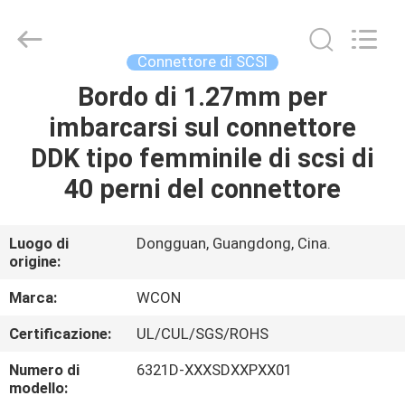
ELECTRONICS
(
GUANGDONG)
CO.,
LTD.
Connettore di SCSI
All
Rights
Bordo di 1.27mm per
CASA
Reserved.
imbarcarsi sul connettore
PRODOTTI
DDK tipo femminile di scsi di
40 perni del connettore
CIRCA
NOI
Luogo di
Dongguan, Guangdong, Cina.
origine:
GIRO
Marca:
WCON
DELLA
Certificazione:
UL/CUL/SGS/ROHS
FABBRICA
Numero di
6321D-XXXSDXXPXX01
modello: