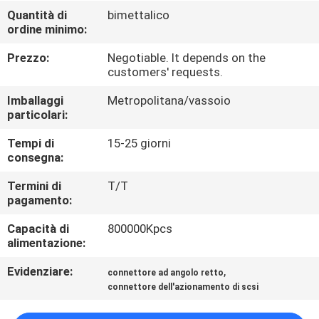
CONTROLLO
Quantità di
bimettalico
ordine minimo:
DI
QUALITÀ
Prezzo:
Negotiable. It depends on the
customers' requests.
CONTATTICI
Imballaggi
Metropolitana/vassoio
particolari:
Tempi di
15-25 giorni
RICHIEDA
consegna:
UNA
Termini di
T/T
CITAZIONE
pagamento:
Capacità di
800000Kpcs
MAPPA
alimentazione:
DEL
Evidenziare:
,
connettore ad angolo retto
SITO
connettore dell'azionamento di scsi