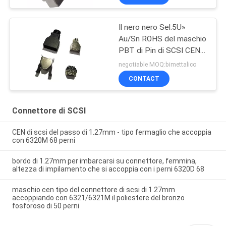
IMMERSIONE
Il nero nero Sel.5U»
Au/Sn ROHS del maschio
PBT di Pin di SCSI CEN-
TYPE 14 dei connettori
negotiable MOQ:bimettalico
di Pin del computer
CONTACT
Connettore di SCSI
CEN di scsi del passo di 1.27mm - tipo fermaglio che accoppia
con 6320M 68 perni
bordo di 1.27mm per imbarcarsi su connettore, femmina,
altezza di impilamento che si accoppia con i perni 6320D 68
maschio cen tipo del connettore di scsi di 1.27mm
accoppiando con 6321/6321M il poliestere del bronzo
fosforoso di 50 perni