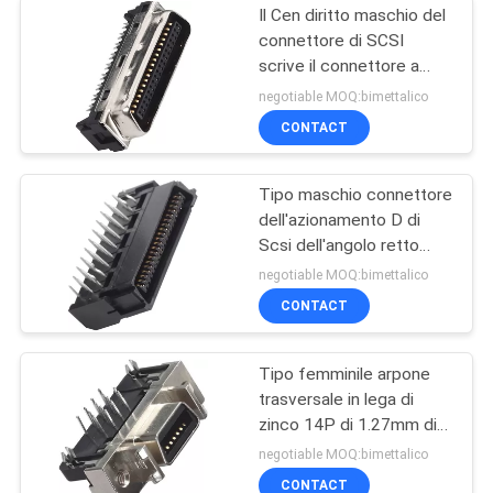
Il Cen diritto maschio del
connettore di SCSI
scrive il connettore a
macchina di interfaccia
negotiable MOQ:bimettalico
femminile di PA9T IO
CONTACT
Tipo maschio connettore
dell'azionamento D di
Scsi dell'angolo retto
1.27mm del PWB IO di
negotiable MOQ:bimettalico
40P
CONTACT
Tipo femminile arpone
trasversale in lega di
zinco 14P di 1.27mm di
Cen dei connettori di Pin
negotiable MOQ:bimettalico
del computer della
CONTACT