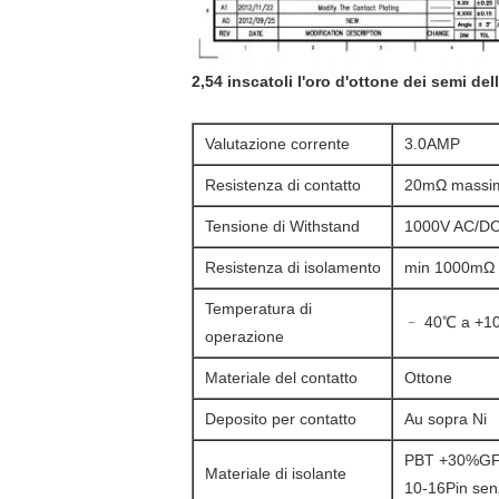
2,54 inscatoli l'oro d'ottone dei semi del
Valutazione corrente
3.0AMP
Resistenza di contatto
20mΩ massi
Tensione di Withstand
1000V AC/D
Resistenza di isolamento
min 1000mΩ
Temperatura di
﹣ 40℃ a +1
operazione
Materiale del contatto
Ottone
Deposito per contatto
Au sopra Ni
PBT +30%GF
Materiale di isolante
10-16Pin se