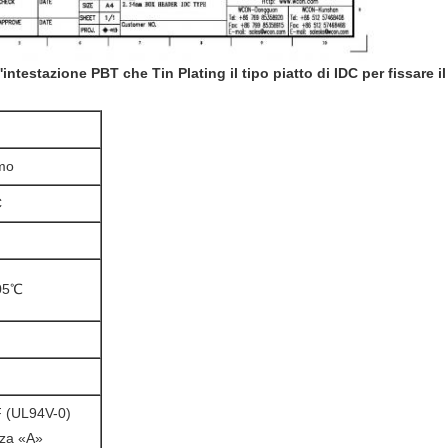
l'intestazione PBT che Tin Plating il tipo piatto di IDC per fissare i
mo
C
05℃
 (UL94V-0)
nza «A»