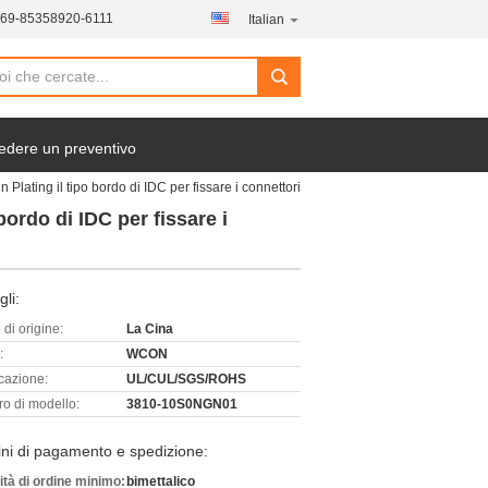
769-85358920-6111
Italian
edere un preventivo
 Plating il tipo bordo di IDC per fissare i connettori
bordo di IDC per fissare i
gli:
di origine:
La Cina
:
WCON
icazione:
UL/CUL/SGS/ROHS
o di modello:
3810-10S0NGN01
ni di pagamento e spedizione:
ità di ordine minimo:
bimettalico