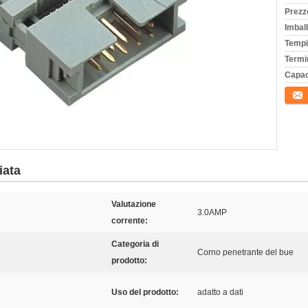
Prezz
Imball
Tempi
Termi
Capac
Conta
iata
Valutazione
3.0AMP
corrente:
Categoria di
Corno penetrante del bue
prodotto:
Uso del prodotto:
adatto a dati