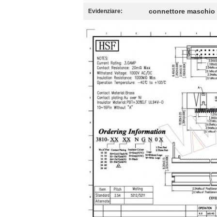
connettore maschio d
Evidenziare: