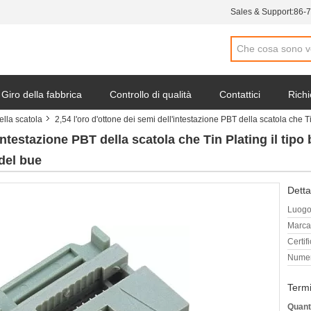
Sales & Support:
86-
Giro della fabbrica
Controllo di qualità
Contattici
Richi
ella scatola
2,54 l'oro d'ottone dei semi dell'intestazione PBT della scatola che Tin
intestazione PBT della scatola che Tin Plating il tipo 
 del bue
Detta
Luogo 
Marca
Certif
Numer
Termi
Quant