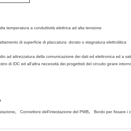
alta temperatura a conduttività elettrica ad alta tensione
ttamento di superficie di placcatura: dorato o stagnatura elettrolitica
tto ad attrezzatura della comunicazione dei dati ed elettronica ed a sal
ro di IDC ed all'altra necessità dei progettisti del circuito girare intorn
a
,
,
stazione
Connettore dell'intestazione del PWB
Bordo per fissare i 