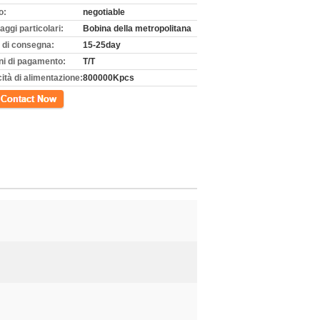
o:
negotiable
aggi particolari:
Bobina della metropolitana
 di consegna:
15-25day
ni di pagamento:
T/T
ità di alimentazione:
800000Kpcs
tto