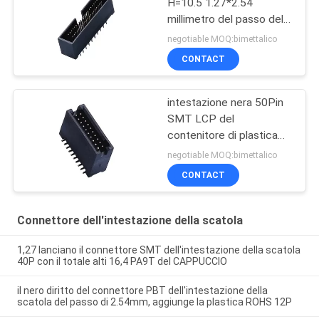
H=10.5 1.27*2.54
millimetro del passo della
scatola del connettore
negotiable MOQ:bimettalico
tetrastico PA9T
CONTACT
dell'intestazione
intestazione nera 50Pin
SMT LCP del
contenitore di plastica
1,27 con il materiale ad
negotiable MOQ:bimettalico
alta temperatura ROHS di
CONTACT
Diff.Post
Connettore dell'intestazione della scatola
1,27 lanciano il connettore SMT dell'intestazione della scatola
40P con il totale alti 16,4 PA9T del CAPPUCCIO
il nero diritto del connettore PBT dell'intestazione della
scatola del passo di 2.54mm, aggiunge la plastica ROHS 12P