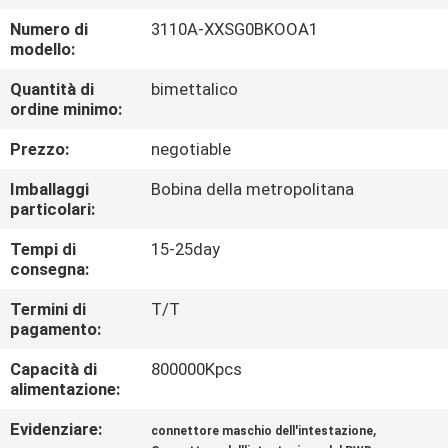
CONTROLLO
Numero di
3110A-XXSG0BKOOA1
DI
modello:
QUALITÀ
Quantità di
bimettalico
ordine minimo:
CONTATTICI
Prezzo:
negotiable
Imballaggi
Bobina della metropolitana
RICHIEDA
particolari:
UNA
Tempi di
15-25day
consegna:
CITAZIONE
Termini di
T/T
pagamento:
MAPPA
Capacità di
800000Kpcs
DEL
alimentazione:
SITO
Evidenziare:
,
connettore maschio dell'intestazione