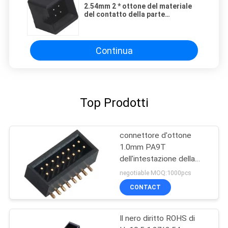
2.54mm 2 * ottone del materiale
del contatto della parte
posteriore del connettore
dell'intestazione della scatola di
2P PA9T 1000V AC/DC
Continua
Top Prodotti
connettore d'ottone
1.0mm PA9T
dell'intestazione della
scatola di SMT
negotiable MOQ:1000pcs
dell'istantaneo dell'oro di
CONTACT
Pin 2* 8
Il nero diritto ROHS di