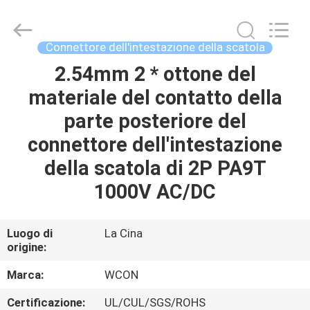
ELECTRONICS
(
GUANGDONG)
CO.,
LTD.
Connettore dell'intestazione della scatola
All
Rights
2.54mm 2 * ottone del
CASA
Reserved.
materiale del contatto della
PRODOTTI
parte posteriore del
connettore dell'intestazione
CIRCA
della scatola di 2P PA9T
NOI
1000V AC/DC
GIRO
Luogo di
La Cina
origine:
DELLA
FABBRICA
Marca:
WCON
Certificazione:
UL/CUL/SGS/ROHS