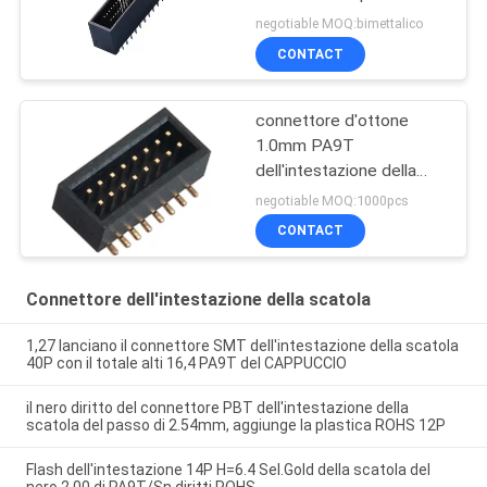
scatola del connettore
negotiable MOQ:bimettalico
tetrastico PA9T
CONTACT
dell'intestazione
connettore d'ottone
1.0mm PA9T
dell'intestazione della
scatola di SMT
negotiable MOQ:1000pcs
dell'istantaneo dell'oro di
CONTACT
Pin 2* 8
Connettore dell'intestazione della scatola
1,27 lanciano il connettore SMT dell'intestazione della scatola
40P con il totale alti 16,4 PA9T del CAPPUCCIO
il nero diritto del connettore PBT dell'intestazione della
scatola del passo di 2.54mm, aggiunge la plastica ROHS 12P
Flash dell'intestazione 14P H=6.4 Sel.Gold della scatola del