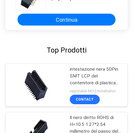
contatta le parti per il produttore
del consiglio principale del PWB
Continua
Top Prodotti
intestazione nera 50Pin
SMT LCP del
contenitore di plastica
1,27 con il materiale ad
negotiable MOQ:bimettalico
alta temperatura ROHS di
CONTACT
Diff.Post
Il nero diritto ROHS di
H=10.5 1.27*2.54
millimetro del passo della