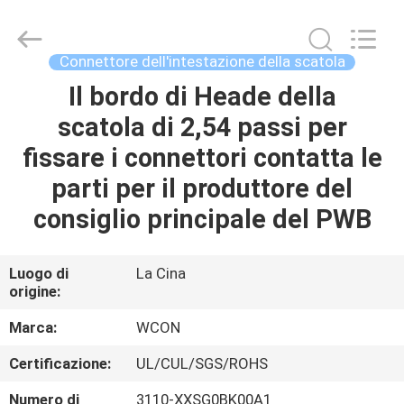
ELECTRONICS
(
GUANGDONG)
CO.,
LTD.
Connettore dell'intestazione della scatola
All
Rights
Il bordo di Heade della
CASA
Reserved.
scatola di 2,54 passi per
PRODOTTI
fissare i connettori contatta le
parti per il produttore del
CIRCA
consiglio principale del PWB
NOI
Luogo di
La Cina
origine:
GIRO
DELLA
Marca:
WCON
FABBRICA
Certificazione:
UL/CUL/SGS/ROHS
Numero di
3110-XXSG0BK00A1