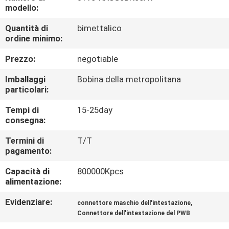
CONTROLLO
modello:
DI
Quantità di
bimettalico
ordine minimo:
QUALITÀ
Prezzo:
negotiable
CONTATTICI
Imballaggi
Bobina della metropolitana
particolari:
RICHIEDA
Tempi di
15-25day
consegna:
UNA
CITAZIONE
Termini di
T/T
pagamento:
Capacità di
800000Kpcs
MAPPA
alimentazione:
DEL
Evidenziare:
,
connettore maschio dell'intestazione
SITO
Connettore dell'intestazione del PWB