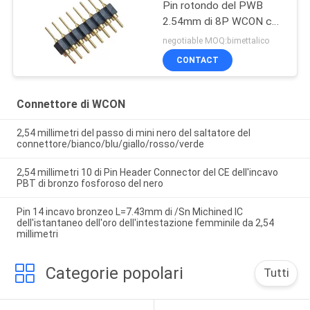
Pin rotondo del PWB
2.54mm di 8P WCON con
colore nero di plastica
negotiable MOQ:bimettalico
ROHS di PPS
CONTACT
Connettore di WCON
2,54 millimetri del passo di mini nero del saltatore del
connettore/bianco/blu/giallo/rosso/verde
2,54 millimetri 10 di Pin Header Connector del CE dell'incavo
PBT di bronzo fosforoso del nero
Pin 14 incavo bronzeo L=7.43mm di /Sn Michined IC
dell'istantaneo dell'oro dell'intestazione femminile da 2,54
millimetri
Categorie popolari
Tutti