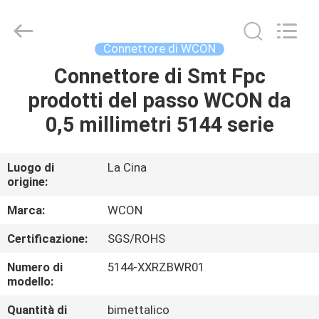
ELECTRONICS
(
GUANGDONG)
CO.,
LTD.
Connettore di WCON
All
Rights
Connettore di Smt Fpc
CASA
Reserved.
prodotti del passo WCON da
PRODOTTI
0,5 millimetri 5144 serie
CIRCA
Luogo di
La Cina
origine:
NOI
Marca:
WCON
GIRO
Certificazione:
SGS/ROHS
DELLA
Numero di
5144-XXRZBWR01
FABBRICA
modello:
Quantità di
bimettalico