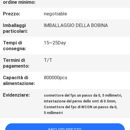
ordine minimo:
CONTROLLO
DI
Prezzo:
negotiable
QUALITÀ
Imballaggi
IMBALLAGGIO DELLA BOBINA
particolari:
CONTATTICI
Tempi di
15~25Day
consegna:
RICHIEDA
Termini di
T/T
pagamento:
UNA
Capacità di
800000pcs
CITAZIONE
alimentazione:
Evidenziare:
,
,
connettore del fpc un passo da 0
5 millimetri
MAPPA
,
intestazione del perno dello smt di 0.5mm
,
DEL
Connettore del fpc di WCON un passo da 0
5 millimetri
SITO