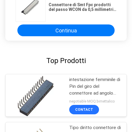
Connettore di Smt Fpc prodotti
del passo WCON da 0,5 millimetri
5144 serie
Continua
Top Prodotti
intestazione femminile di
Pin del giro del
connettore ad angolo
retto della IMMERSIONE
negotiable MOQ:bimettalico
1*15P WCON di 1.27mm
CONTACT
Tipo diritto connettore di