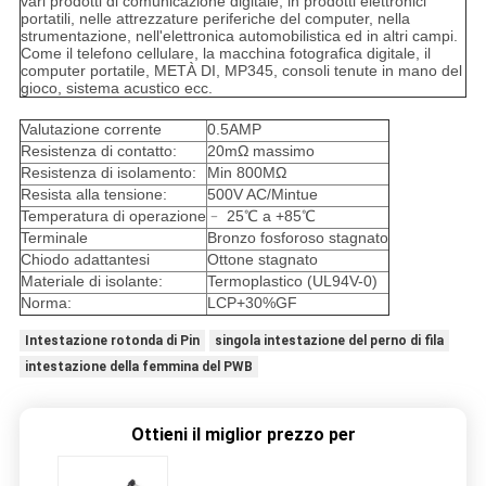
vari prodotti di comunicazione digitale, in prodotti elettronici
portatili, nelle attrezzature periferiche del computer, nella
strumentazione, nell'elettronica automobilistica ed in altri campi.
Come il telefono cellulare, la macchina fotografica digitale, il
computer portatile, METÀ DI, MP345, consoli tenute in mano del
gioco, sistema acustico ecc.
Valutazione corrente
0.5AMP
Resistenza di contatto:
20mΩ massimo
Resistenza di isolamento:
Min 800MΩ
Resista alla tensione:
500V AC/Mintue
Temperatura di operazione
﹣ 25℃ a +85℃
Terminale
Bronzo fosforoso stagnato
Chiodo adattantesi
Ottone stagnato
Materiale di isolante:
Termoplastico (UL94V-0)
Norma:
LCP+30%GF
Intestazione rotonda di Pin
singola intestazione del perno di fila
intestazione della femmina del PWB
Ottieni il miglior prezzo per