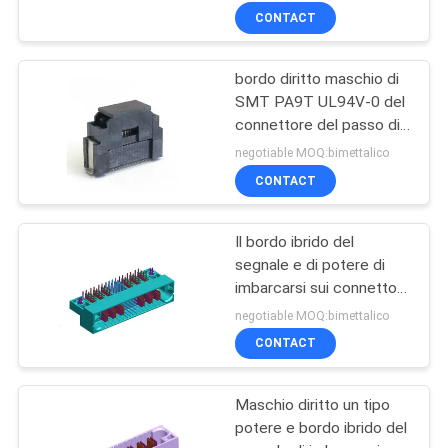
del connettore 1.25mm
CONTACT
bordo diritto maschio di
SMT PA9T UL94V-0 del
connettore del passo di
0.8mm per imbarcarsi sul
negotiable MOQ:bimettalico
tipo di D
CONTACT
Il bordo ibrido del
segnale e di potere di
imbarcarsi sui connettori
radrizza il maschio di
negotiable MOQ:bimettalico
angelo un tipo la
CONTACT
IMMERSIONE con le
forcelle ROHS
Maschio diritto un tipo
potere e bordo ibrido del