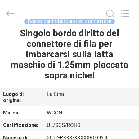
ELECTRONICS
(
GUANGDONG)
CO.,
LTD.
Bordo per imbarcarsi su connettore
All
Rights
Singolo bordo diritto del
CASA
Reserved.
connettore di fila per
PRODOTTI
imbarcarsi sulla latta
maschio di 1.25mm placcata
CIRCA
sopra nichel
NOI
Luogo di
La Cina
origine:
GIRO
DELLA
Marca:
WCON
FABBRICA
Certificazione:
UL/SGS/ROHS
Numero di
3652-PXXX-XXXXXR03 & 4