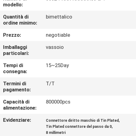
CONTROLLO
modello:
DI
Quantità di
bimettalico
ordine minimo:
QUALITÀ
Prezzo:
negotiable
CONTATTICI
Imballaggi
vassoio
particolari:
RICHIEDA
Tempi di
15~25Day
consegna:
UNA
CITAZIONE
Termini di
T/T
pagamento:
Capacità di
800000pcs
MAPPA
alimentazione:
DEL
Evidenziare:
,
Connettore diritto maschio di Tin Plated
SITO
,
Tin Plated connettore del passo da 0
8 millimetri