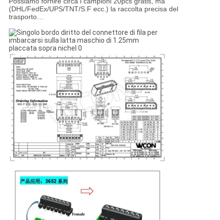
Possiamo fornire circa i campioni 20pcs gratis, ma
(DHL/FedEx/UPS/TNT/S.F ecc.) la raccolta precisa del
trasporto…