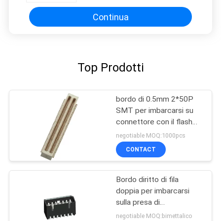
Continua
Top Prodotti
bordo di 0.5mm 2*50P
SMT per imbarcarsi su
connettore con il flash
dell'oro del bronzo del
negotiable MOQ:1000pcs
fosforo PA9T della
CONTACT
posta
Bordo diritto di fila
doppia per imbarcarsi
sulla presa di
alimentazione maschio
negotiable MOQ:bimettalico