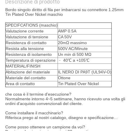
Descrizione di prodotto
Bordo singolo diritto di fila per imbarcarsi su connettore 1.25mm
Tin Plated Over Nickel maschio
SPECIFCATIONS (maschio)
Valutazione corrente
AMP 0.5A
Valutazione di tensione
CA 50V
Resistenza di contatto
20mΩ massimo
Resista alla tensione
500V AC/Minute
Resistenza di isolamento
Un min di 500 MΩ
Temperatura di operazione
﹣ 40℃ a +105℃
MATERIAL/FINISH
Abitazione del materiale
IL NERO DI PA9T (UL94V-O)
Materiale del contatto
Ottone
Area di contatto
Tin Plated Over Nickel
che cosa è il termine d'esecuzione?
Normalmente intorno 4~5 settimane, hanno ricevuto una volta gli
ordini d'acquisto convenzionali del cliente.
Come installare il macchinario?
Riferisca prego al nostri catalogo, disegno e specificazione…
Come posso ottenere un campione da voi?