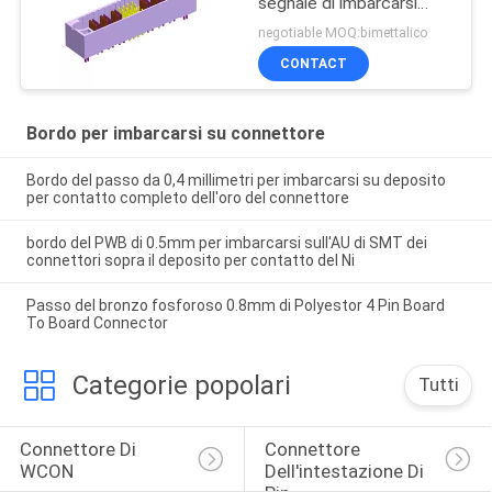
segnale di imbarcarsi
sullo Sn dei connettori
negotiable MOQ:bimettalico
placcato con le forcelle
CONTACT
ROHS
Bordo per imbarcarsi su connettore
Bordo del passo da 0,4 millimetri per imbarcarsi su deposito
per contatto completo dell'oro del connettore
bordo del PWB di 0.5mm per imbarcarsi sull'AU di SMT dei
connettori sopra il deposito per contatto del Ni
Passo del bronzo fosforoso 0.8mm di Polyestor 4 Pin Board
To Board Connector
Categorie popolari
Tutti
Connettore Di 
Connettore 
WCON
Dell'intestazione Di 