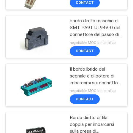
CONTACT
posta
bordo diritto maschio di
SMT PA9T UL94V-0 del
connettore del passo di
0.8mm per imbarcarsi sul
negotiable MOQ:bimettalico
tipo di D
CONTACT
Il bordo ibrido del
segnale e di potere di
imbarcarsi sui connettori
radrizza il maschio di
negotiable MOQ:bimettalico
angelo un tipo la
CONTACT
IMMERSIONE con le
forcelle ROHS
Bordo diritto di fila
doppia per imbarcarsi
sulla presa di