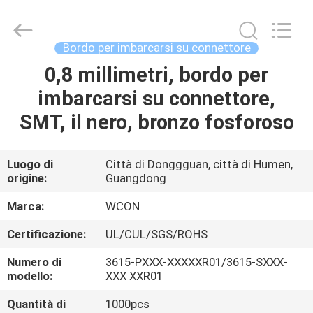
ELECTRONICS
(
GUANGDONG)
CO.,
LTD.
Bordo per imbarcarsi su connettore
All
Rights
0,8 millimetri, bordo per
CASA
Reserved.
imbarcarsi su connettore,
PRODOTTI
SMT, il nero, bronzo fosforoso
CIRCA
Luogo di
Città di Donggguan, città di Humen,
origine:
Guangdong
NOI
Marca:
WCON
GIRO
Certificazione:
UL/CUL/SGS/ROHS
DELLA
Numero di
3615-PXXX-XXXXXR01/3615-SXXX-
FABBRICA
modello:
XXX XXR01
Quantità di
1000pcs