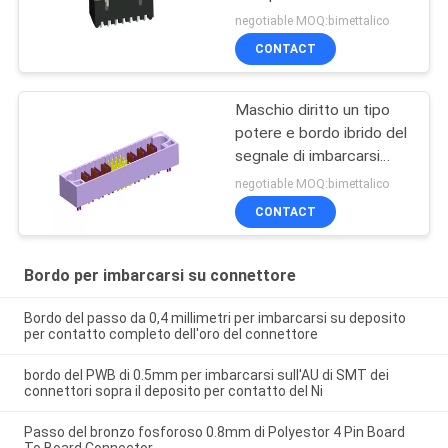
alimentazione maschio
negotiable MOQ:bimettalico
del connettore 1.25mm
CONTACT
Maschio diritto un tipo
potere e bordo ibrido del
segnale di imbarcarsi
sullo Sn dei connettori
negotiable MOQ:bimettalico
placcato con le forcelle
CONTACT
ROHS
Bordo per imbarcarsi su connettore
Bordo del passo da 0,4 millimetri per imbarcarsi su deposito
per contatto completo dell'oro del connettore
bordo del PWB di 0.5mm per imbarcarsi sull'AU di SMT dei
connettori sopra il deposito per contatto del Ni
Passo del bronzo fosforoso 0.8mm di Polyestor 4 Pin Board
To Board Connector