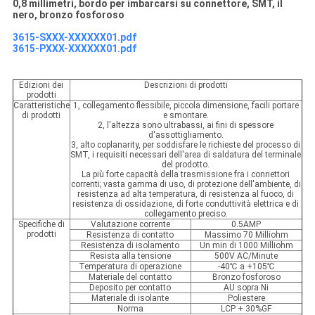
0,8 millimetri, bordo per imbarcarsi su connettore, SMT, il
nero, bronzo fosforoso
3615-SXXX-XXXXXX01.pdf
3615-PXXX-XXXXXX01.pdf
Edizioni dei
Descrizioni di prodotti
prodotti
Caratteristiche
1, collegamento flessibile, piccola dimensione, facili portare
di prodotti
e smontare.
2, l'altezza sono ultrabassi, ai fini di spessore
d'assottigliamento.
3, alto coplanarity, per soddisfare le richieste del processo di
SMT, i requisiti necessari dell'area di saldatura del terminale
del prodotto.
La più forte capacità della trasmissione fra i connettori
correnti; vasta gamma di uso, di protezione dell'ambiente, di
resistenza ad alta temperatura, di resistenza al fuoco, di
resistenza di ossidazione, di forte conduttività elettrica e di
collegamento preciso.
Specifiche di
Valutazione corrente
0.5AMP
prodotti
Resistenza di contatto
Massimo 70 Milliohm
Resistenza di isolamento
Un min di 1000 Milliohm
Resista alla tensione
500V AC/Minute
Temperatura di operazione
-40℃ a +105℃
Materiale del contatto
Bronzo fosforoso
Deposito per contatto
AU sopra Ni
Materiale di isolante
Poliestere
Norma
LCP + 30%GF