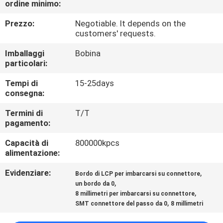
ordine minimo:
CONTROLLO
DI
Prezzo:
Negotiable. It depends on the
customers' requests.
QUALITÀ
Imballaggi
Bobina
particolari:
CONTATTICI
Tempi di
15-25days
consegna:
RICHIEDA
Termini di
T/T
UNA
pagamento:
CITAZIONE
Capacità di
800000kpcs
alimentazione:
MAPPA
Evidenziare:
,
Bordo di LCP per imbarcarsi su connettore
,
DEL
un bordo da 0
,
8 millimetri per imbarcarsi su connettore
SITO
,
SMT connettore del passo da 0
8 millimetri