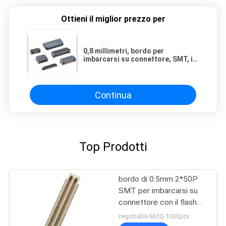
Ottieni il miglior prezzo per
0,8 millimetri, bordo per
imbarcarsi su connettore, SMT, il
nero, bronzo fosforoso
Continua
Top Prodotti
bordo di 0.5mm 2*50P
SMT per imbarcarsi su
connettore con il flash
dell'oro del bronzo del
negotiable MOQ:1000pcs
fosforo PA9T della